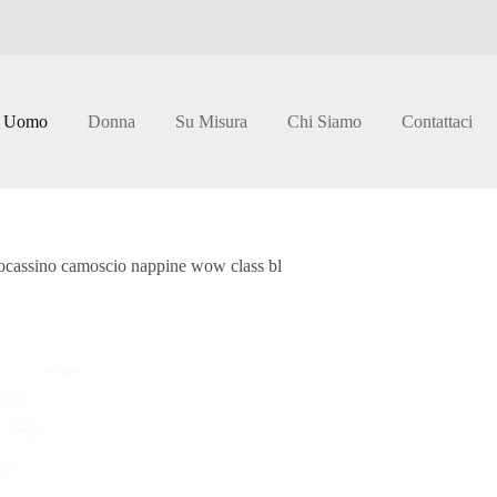
Uomo
Donna
Su Misura
Chi Siamo
Contattaci
cassino camoscio nappine wow class bl