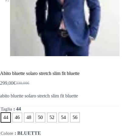
Abito bluette solaro stretch slim fit bluette
299,00
€
330,00
€
Il
Il
prezzo
prezzo
abito bluette solaro stretch slim fit bluette
originale
attuale
era:
è:
330,00€.
299,00€.
: 44
Taglia
44
46
48
50
52
54
56
: BLUETTE
Colore