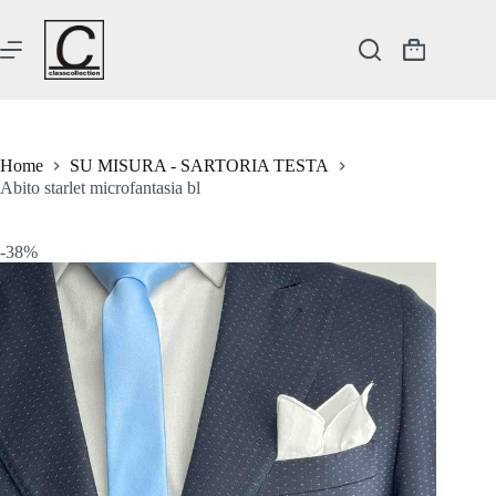
Salta
al
contenuto
Carrello
Home
SU MISURA - SARTORIA TESTA
Abito starlet microfantasia bl
-38%