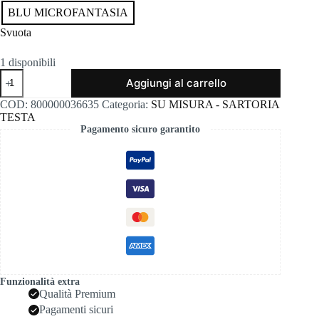
BLU MICROFANTASIA
Svuota
1 disponibili
Abito
Aggiungi al carrello
starlet
microfantasia
COD:
800000036635
Categoria:
SU MISURA - SARTORIA
bl
TESTA
quantità
Pagamento sicuro garantito
Funzionalità extra
Qualità Premium
Pagamenti sicuri