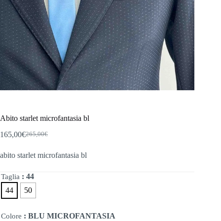
Abito starlet microfantasia bl
165,00
€
265,00
€
Il
Il
prezzo
prezzo
abito starlet microfantasia bl
originale
attuale
era:
è:
265,00€.
165,00€.
: 44
Taglia
44
50
: BLU MICROFANTASIA
Colore