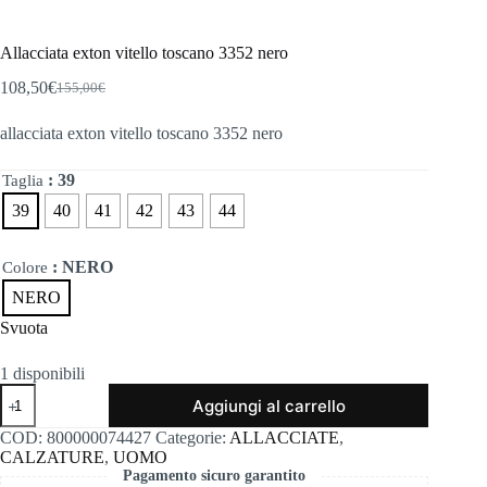
Allacciata exton vitello toscano 3352 nero
108,50
€
155,00
€
Il
Il
prezzo
prezzo
allacciata exton vitello toscano 3352 nero
originale
attuale
era:
è:
155,00€.
108,50€.
: 39
Taglia
39
40
41
42
43
44
: NERO
Colore
NERO
Svuota
1 disponibili
Allacciata
Aggiungi al carrello
exton
vitello
COD:
800000074427
Categorie:
ALLACCIATE
,
toscano
CALZATURE
,
UOMO
3352
Pagamento sicuro garantito
nero