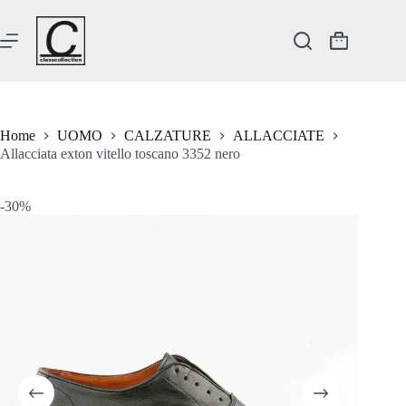
Salta
al
contenuto
Carrello
Home
UOMO
CALZATURE
ALLACCIATE
Allacciata exton vitello toscano 3352 nero
-30%