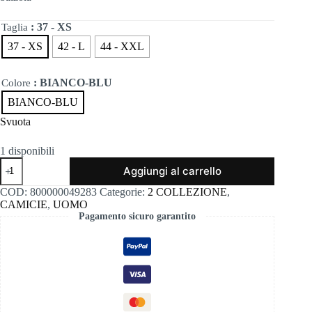
era:
è:
99,00€.
50,50€.
: 37 - XS
Taglia
37 - XS
42 - L
44 - XXL
: BIANCO-BLU
Colore
BIANCO-BLU
Svuota
1 disponibili
Balzola
Aggiungi al carrello
quantità
COD:
800000049283
Categorie:
2 COLLEZIONE
,
CAMICIE
,
UOMO
Pagamento sicuro garantito