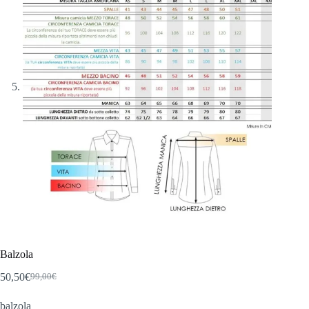
Balzola
50,50
€
99,00
€
Il
Il
prezzo
prezzo
balzola
originale
attuale