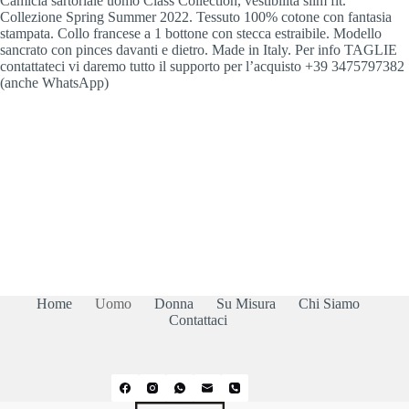
Camicia sartoriale uomo Class Collection, vestibilità slim fit.
Collezione Spring Summer 2022. Tessuto 100% cotone con fantasia
stampata. Collo francese a 1 bottone con stecca estraibile. Modello
sancrato con pinces davanti e dietro. Made in Italy. Per info TAGLIE
contattateci vi daremo tutto il supporto per l’acquisto +39 3475797382
(anche WhatsApp)
Home
Uomo
Donna
Su Misura
Chi Siamo
Contattaci