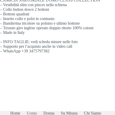
CAMICIA SARTORIALE UOMO CLASS COLLECTION
– Vestibilità slim con pinces nella schiena
– Collo button down 2 bottoni
– Bottoni quadrati
– Inserto collo e polsi in contrasto
– Bandierina tricolore su polsino e ultimo bottone
– Tessuto giro inglese operato doppio ritorto 100% cotone
– Made in Italy
– INFO TAGLIE: vedi scheda misure nelle foto
– Supporto per l’acquisto anche in video call
– WhatsApp +39 3475797382
Home
Uomo
Donna
Su Misura
Chi Siamo