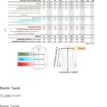
Barete 7asole
55,00
€
110,00
€
Il
Il
prezzo
prezzo
barete 7asole
originale
attuale