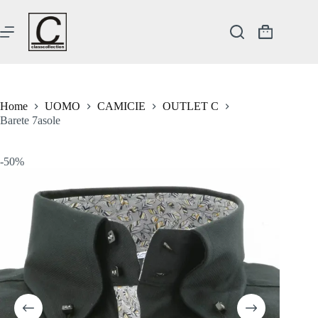
Salta
al
contenuto
Carrello
Home
UOMO
CAMICIE
OUTLET C
Barete 7asole
-50%