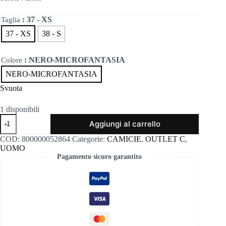
era:
è:
110,00€.
55,00€.
: 37 - XS
Taglia
37 - XS
38 - S
: NERO-MICROFANTASIA
Colore
NERO-MICROFANTASIA
Svuota
1 disponibili
Barete
Aggiungi al carrello
7asole
quantità
COD:
800000052864
Categorie:
CAMICIE
,
OUTLET C
,
UOMO
Pagamento sicuro garantito