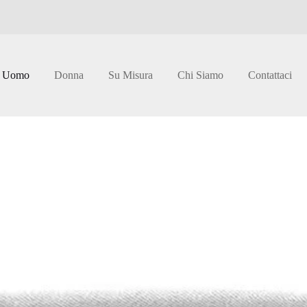
Uomo
Donna
Su Misura
Chi Siamo
Contattaci