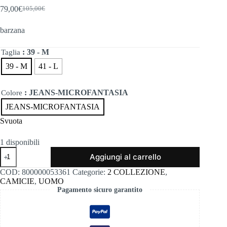
79,00
€
105,00
€
Il
Il
prezzo
prezzo
barzana
originale
attuale
era:
è:
105,00€.
79,00€.
: 39 - M
Taglia
39 - M
41 - L
: JEANS-MICROFANTASIA
Colore
JEANS-MICROFANTASIA
Svuota
1 disponibili
Barzana
Aggiungi al carrello
quantità
COD:
800000053361
Categorie:
2 COLLEZIONE
,
CAMICIE
,
UOMO
Pagamento sicuro garantito