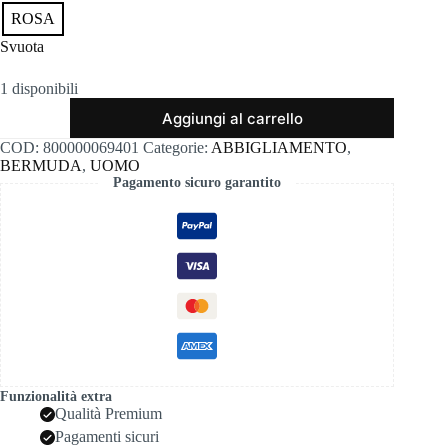
ROSA
Svuota
1 disponibili
Bermuda
Aggiungi al carrello
fermani
lino/cotone
COD:
800000069401
Categorie:
ABBIGLIAMENTO
,
squad2
BERMUDA
,
UOMO
quantità
Pagamento sicuro garantito
Funzionalità extra
Qualità Premium
Pagamenti sicuri