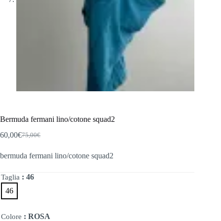
Bermuda fermani lino/cotone squad2
60,00
€
75,00
€
Il
Il
prezzo
prezzo
bermuda fermani lino/cotone squad2
originale
attuale
era:
è:
75,00€.
60,00€.
: 46
Taglia
46
: ROSA
Colore