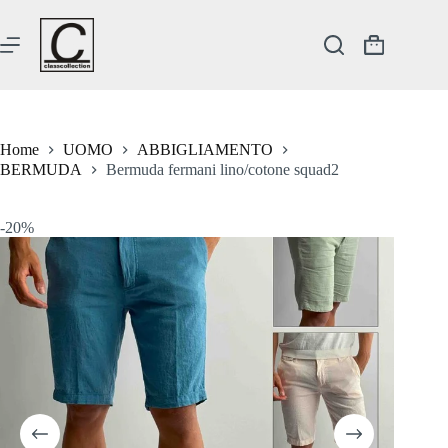
Salta
al
contenuto
Carrello
Home
UOMO
ABBIGLIAMENTO
BERMUDA
Bermuda fermani lino/cotone squad2
-20%