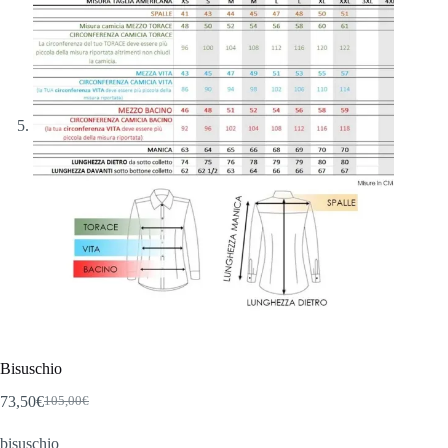
Bisuschio
73,50
€
105,00
€
Il
Il
prezzo
prezzo
bisuschio
originale
attuale