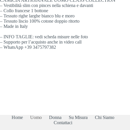
CAMICIA ARTIGIANALE UOMO CLASS COLLECTION
– Vestibilità slim con pinces nella schiena e davanti
– Collo francese 1 bottone
– Tessuto righe larghe bianco blu e moro
– Tessuto liscio 100% cotone doppio ritorto
– Made in Italy
– INFO TAGLIE: vedi scheda misure nelle foto
– Supporto per l’acquisto anche in video call
– WhatsApp +39 3475797382
Home
Uomo
Donna
Su Misura
Chi Siamo
Contattaci