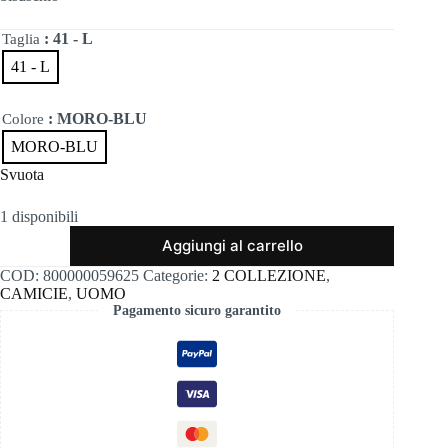
era:
è:
105,00€.
73,50€.
: 41 - L
Taglia
41 - L
: MORO-BLU
Colore
MORO-BLU
Svuota
1 disponibili
Bisuschio
Aggiungi al carrello
quantità
COD:
800000059625
Categorie:
2 COLLEZIONE
,
CAMICIE
,
UOMO
Pagamento sicuro garantito