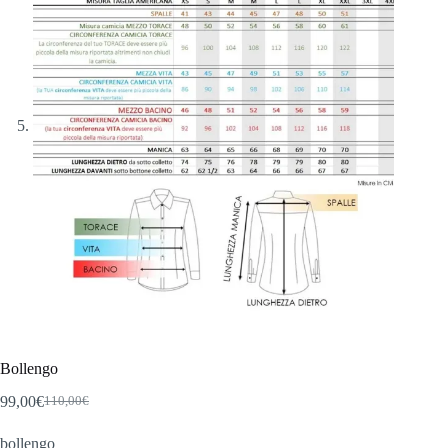
Bollengo
99,00
€
110,00
€
Il
Il
prezzo
prezzo
bollengo
originale
attuale