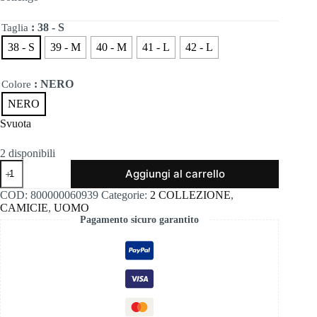
era:
è:
110,00€.
99,00€.
: 38 - S
Taglia
38 - S
39 - M
40 - M
41 - L
42 - L
: NERO
Colore
NERO
Svuota
2 disponibili
Bollengo
Aggiungi al carrello
quantità
COD:
800000060939
Categorie:
2 COLLEZIONE
,
CAMICIE
,
UOMO
Pagamento sicuro garantito