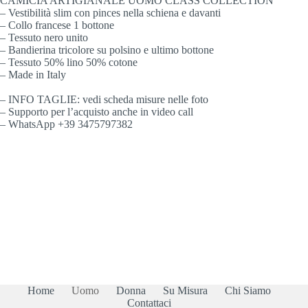
CAMICIA ARTIGIANALE UOMO CLASS COLLECTION
– Vestibilità slim con pinces nella schiena e davanti
– Collo francese 1 bottone
– Tessuto nero unito
– Bandierina tricolore su polsino e ultimo bottone
– Tessuto 50% lino 50% cotone
– Made in Italy
– INFO TAGLIE: vedi scheda misure nelle foto
– Supporto per l’acquisto anche in video call
– WhatsApp +39 3475797382
Home
Uomo
Donna
Su Misura
Chi Siamo
Contattaci