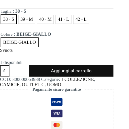
era:
è:
110,00€.
77,00€.
: 38 - S
Taglia
38 - S
39 - M
40 - M
41 - L
42 - L
: BEIGE-GIALLO
Colore
BEIGE-GIALLO
Svuota
1 disponibili
Boro
Aggiungi al carrello
quantità
COD:
800000063988
Categorie:
1 COLLEZIONE
,
CAMICIE
,
OUTLET C
,
UOMO
Pagamento sicuro garantito