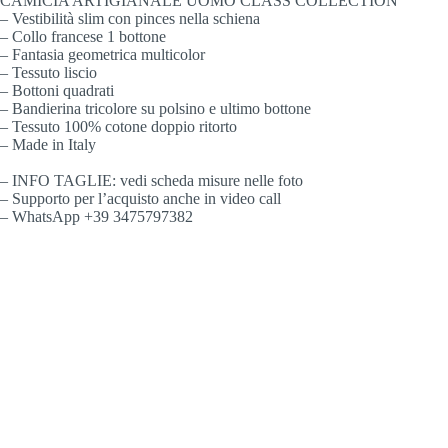
CAMICIA ARTIGIANALE UOMO CLASS COLLECTION
– Vestibilità slim con pinces nella schiena
– Collo francese 1 bottone
– Fantasia geometrica multicolor
– Tessuto liscio
– Bottoni quadrati
– Bandierina tricolore su polsino e ultimo bottone
– Tessuto 100% cotone doppio ritorto
– Made in Italy
– INFO TAGLIE: vedi scheda misure nelle foto
– Supporto per l’acquisto anche in video call
– WhatsApp +39 3475797382