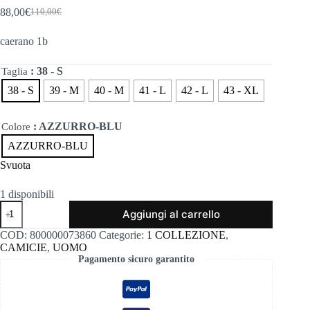
88,00
€
110,00
€
Il
Il
prezzo
prezzo
caerano 1b
originale
attuale
era:
è:
110,00€.
88,00€.
: 38 - S
Taglia
38 - S
39 - M
40 - M
41 - L
42 - L
43 - XL
: AZZURRO-BLU
Colore
AZZURRO-BLU
Svuota
1 disponibili
Caerano
Aggiungi al carrello
1b
quantità
COD:
800000073860
Categorie:
1 COLLEZIONE
,
CAMICIE
,
UOMO
Pagamento sicuro garantito