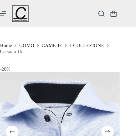
Salta
al
contenuto
Carrello
Home
UOMO
CAMICIE
1 COLLEZIONE
Caerano 1b
-20%