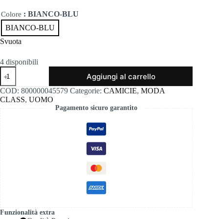
: BIANCO-BLU
Colore
BIANCO-BLU
Svuota
4 disponibili
Camicia
Aggiungi al carrello
7asole-
bi-
COD:
800000045579
Categorie:
CAMICIE
,
MODA
bl-
CLASS
,
UOMO
o
Pagamento sicuro garantito
quantità
Funzionalità extra