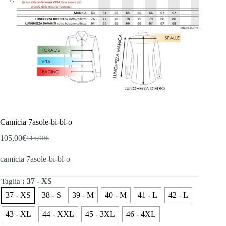
Camicia 7asole-bi-bl-o
105,00
€
115,00
€
Il
Il
prezzo
prezzo
camicia 7asole-bi-bl-o
originale
attuale
era:
è:
115,00€.
105,00€.
: 37 - XS
Taglia
37 - XS
38 - S
39 - M
40 - M
41 - L
42 - L
43 - XL
44 - XXL
45 - 3XL
46 - 4XL