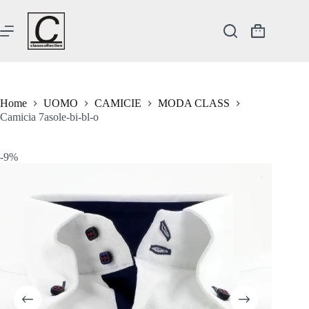
Salta
al
contenuto
Carrello
Home
UOMO
CAMICIE
MODA CLASS
Camicia 7asole-bi-bl-o
-9%