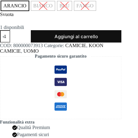
ARANCIO
BIANCO
BLU
FANGO
Svuota
1 disponibili
Camicia
Aggiungi al carrello
coreana
koon
COD:
800000073913
Categorie:
CAMICIE
,
KOON
mussola
CAMICIE
,
UOMO
tinta
Pagamento sicuro garantito
old
cl01
quantità
Funzionalità extra
Qualità Premium
Pagamenti sicuri