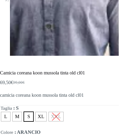
Camicia coreana koon mussola tinta old cl01
69,50
€
99,00
€
Il
Il
prezzo
prezzo
camicia coreana koon mussola tinta old cl01
originale
attuale
era:
è:
99,00€.
69,50€.
: S
Taglia
L
M
S
XL
XXL
: ARANCIO
Colore