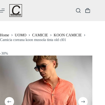
Salta
al
contenuto
Carrello
Home
UOMO
CAMICIE
KOON CAMICIE
Camicia coreana koon mussola tinta old cl01
-30%