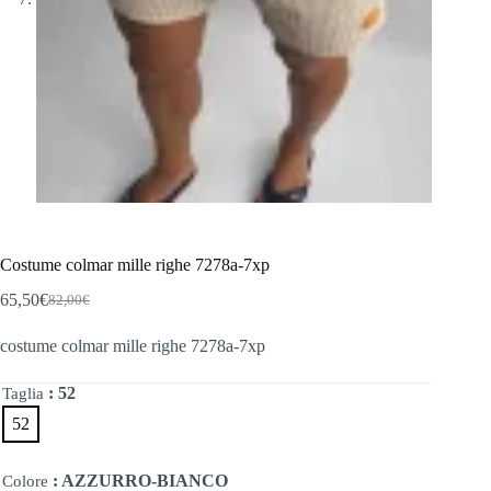
Costume colmar mille righe 7278a-7xp
65,50
€
82,00
€
Il
Il
prezzo
prezzo
costume colmar mille righe 7278a-7xp
originale
attuale
era:
è:
82,00€.
65,50€.
: 52
Taglia
52
: AZZURRO-BIANCO
Colore