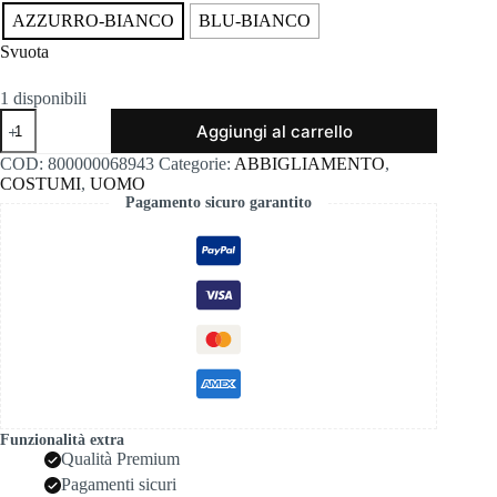
AZZURRO-BIANCO
BLU-BIANCO
Svuota
1 disponibili
Costume
Aggiungi al carrello
colmar
mille
COD:
800000068943
Categorie:
ABBIGLIAMENTO
,
righe
COSTUMI
,
UOMO
7278a-
Pagamento sicuro garantito
7xp
quantità
Funzionalità extra
Qualità Premium
Pagamenti sicuri