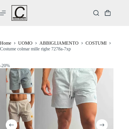
Salta
al
contenuto
Carrello
Home
UOMO
ABBIGLIAMENTO
COSTUMI
Costume colmar mille righe 7278a-7xp
-20%