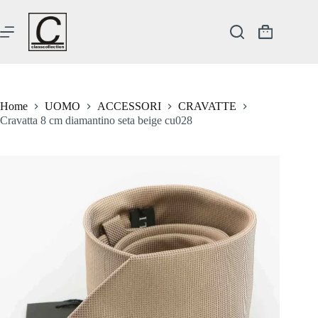
Salta
al
contenuto
Carrello
Home
UOMO
ACCESSORI
CRAVATTE
Cravatta 8 cm diamantino seta beige cu028