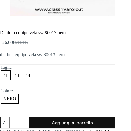
Diadora equipe vela sw 80013 nero
126,00
€
180,00
€
Il
Il
prezzo
prezzo
diadora equipe vela sw 80013 nero
originale
attuale
era:
è:
180,00€.
126,00€.
Taglia
41
43
44
Colore
NERO
Diadora
Aggiungi al carrello
equipe
vela