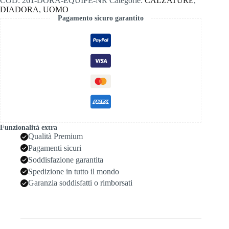
COD:
261-DORA-EQUIPE-NR
Categorie:
CALZATURE
,
sw
DIADORA
,
UOMO
80013
Pagamento sicuro garantito
nero
quantità
Funzionalità extra
Qualità Premium
Pagamenti sicuri
Soddisfazione garantita
Spedizione in tutto il mondo
Garanzia soddisfatti o rimborsati