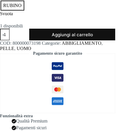
RUBINO
Svuota
1 disponibili
Giubbotto
Aggiungi al carrello
chiodo
in
COD:
800000073198
Categorie:
ABBIGLIAMENTO
,
pelle
PELLE
,
UOMO
nappa
Pagamento sicuro garantito
naturale
752
rubino
quantità
Funzionalità extra
Qualità Premium
Pagamenti sicuri