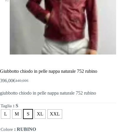
Giubbotto chiodo in pelle nappa naturale 752 rubino
396,00
€
440,00
€
Il
Il
prezzo
prezzo
giubbotto chiodo in pelle nappa naturale 752 rubino
originale
attuale
era:
è:
440,00€.
396,00€.
: S
Taglia
L
M
S
XL
XXL
: RUBINO
Colore