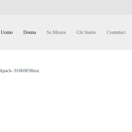
Uomo
Donna
Su Misura
Chi Siamo
Contattaci
ackpack- 910b9038nsz