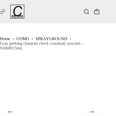
Salta
al
contenuto
Carrello
Home
UOMO
SPRAYGROUND
Gray peeking character check crossbody pouchet –
910b8915nsz