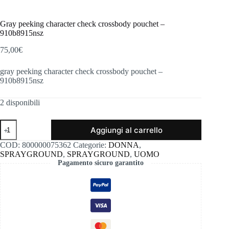
Gray peeking character check crossbody pouchet –
910b8915nsz
75,00
€
gray peeking character check crossbody pouchet –
910b8915nsz
2 disponibili
Gray
Aggiungi al carrello
peeking
character
COD:
800000075362
Categorie:
DONNA
,
check
SPRAYGROUND
,
SPRAYGROUND
,
UOMO
crossbody
Pagamento sicuro garantito
pouchet
-
910b8915nsz
quantità