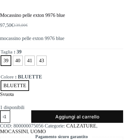
Mocassino pelle exton 9976 blue
97,50
€
139,00
€
Il
Il
prezzo
prezzo
mocassino pelle exton 9976 blue
originale
attuale
era:
è:
139,00€.
97,50€.
: 39
Taglia
39
40
41
43
: BLUETTE
Colore
BLUETTE
Svuota
1 disponibili
Mocassino
Aggiungi al carrello
pelle
exton
COD:
800000075056
Categorie:
CALZATURE
,
9976
MOCASSINI
,
UOMO
blue
Pagamento sicuro garantito
quantità