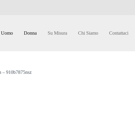
Uomo
Donna
Su Misura
Chi Siamo
Contattaci
ch – 910b7875nsz