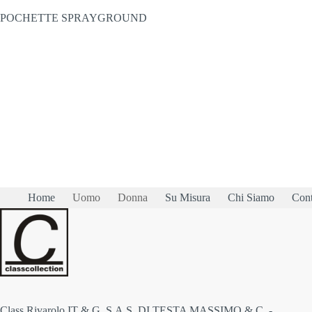
POCHETTE SPRAYGROUND
Home
Uomo
Donna
Su Misura
Chi Siamo
Cont
Class Rivarolo IT & G. S.A.S. DI TESTA MASSIMO & C. -