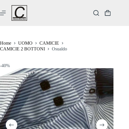
Salta
al
contenuto
Carrello
Home
UOMO
CAMICIE
CAMICIE 2 BOTTONI
Osualdo
-40%