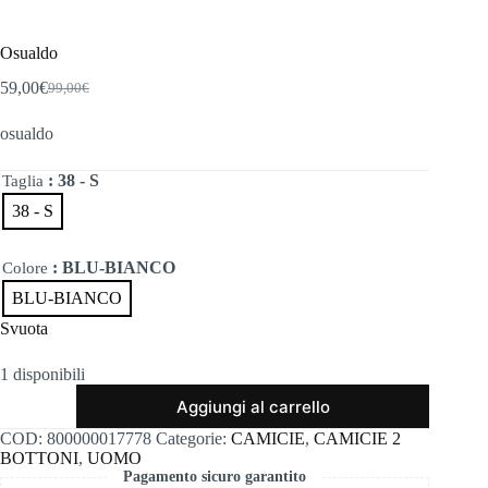
Osualdo
59,00
€
99,00
€
Il
Il
prezzo
prezzo
osualdo
originale
attuale
era:
è:
99,00€.
59,00€.
: 38 - S
Taglia
38 - S
: BLU-BIANCO
Colore
BLU-BIANCO
Svuota
1 disponibili
Osualdo
Aggiungi al carrello
quantità
COD:
800000017778
Categorie:
CAMICIE
,
CAMICIE 2
BOTTONI
,
UOMO
Pagamento sicuro garantito