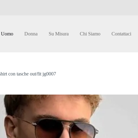
Uomo
Donna
Su Misura
Chi Siamo
Contattaci
hirt con tasche out/fit jg0007