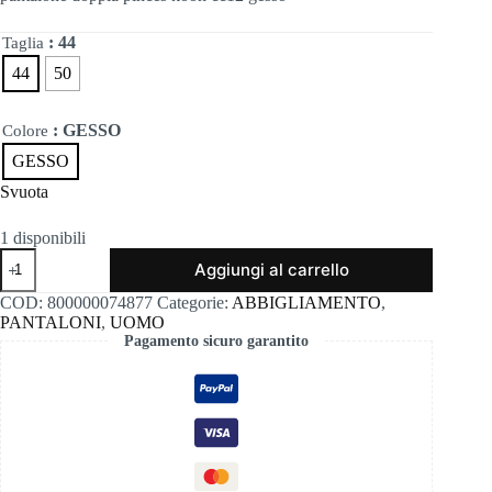
era:
è:
135,00€.
94,50€.
: 44
Taglia
44
50
: GESSO
Colore
GESSO
Svuota
1 disponibili
Pantalone
Aggiungi al carrello
doppia
pinces
COD:
800000074877
Categorie:
ABBIGLIAMENTO
,
koon
PANTALONI
,
UOMO
cc12
Pagamento sicuro garantito
gesso
quantità