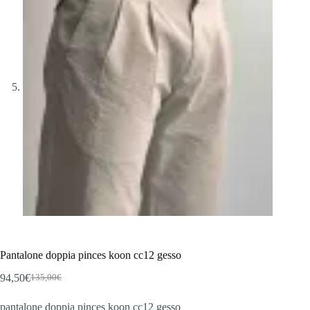
Pantalone doppia pinces koon cc12 gesso
94,50
€
135,00
€
Il
Il
prezzo
prezzo
pantalone doppia pinces koon cc12 gesso
originale
attuale