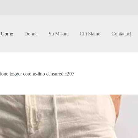
Uomo
Donna
Su Misura
Chi Siamo
Contattaci
lone jogger cotone-lino censured c207