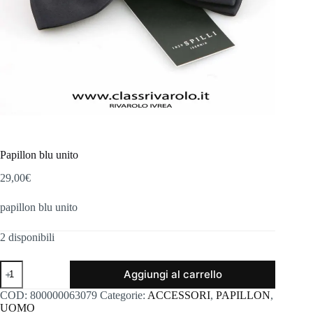
Papillon blu unito
29,00
€
papillon blu unito
2 disponibili
Papillon
Aggiungi al carrello
blu
unito
COD:
800000063079
Categorie:
ACCESSORI
,
PAPILLON
,
quantità
UOMO