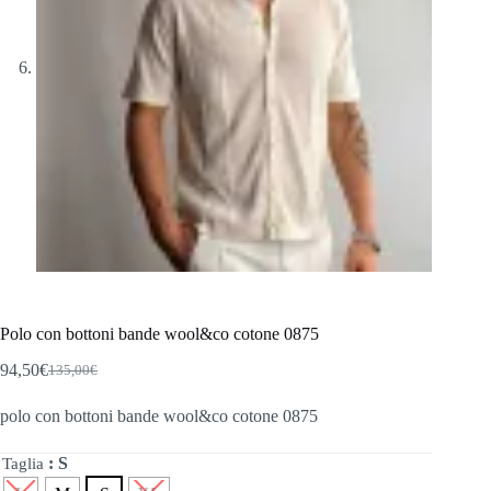
Polo con bottoni bande wool&co cotone 0875
94,50
€
135,00
€
Il
Il
prezzo
prezzo
polo con bottoni bande wool&co cotone 0875
originale
attuale
era:
è:
135,00€.
94,50€.
: S
Taglia