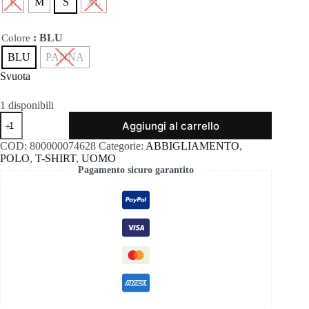
L
M
S
XL
: BLU
Colore
BLU
PANNA
Svuota
1 disponibili
Polo
Aggiungi al carrello
con
bottoni
COD:
800000074628
Categorie:
ABBIGLIAMENTO
,
bande
POLO
,
T-SHIRT
,
UOMO
wool&co
Pagamento sicuro garantito
cotone
0875
quantità