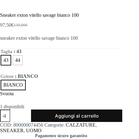
Sneaker exton vitello savage bianco 100
97,50
€
139,00
€
Il
Il
prezzo
prezzo
sneaker exton vitello savage bianco 100
originale
attuale
era:
è:
139,00€.
97,50€.
: 43
Taglia
43
44
: BIANCO
Colore
BIANCO
Svuota
1 disponibili
Sneaker
Aggiungi al carrello
exton
vitello
COD:
800000074456
Categorie:
CALZATURE
,
savage
SNEAKER
,
UOMO
bianco
Pagamento sicuro garantito
100