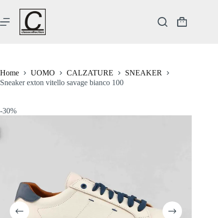
Salta
al
contenuto
Carrello
Home
UOMO
CALZATURE
SNEAKER
Sneaker exton vitello savage bianco 100
-30%