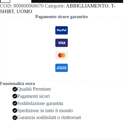
stampa
COD:
800000068670
Categorie:
ABBIGLIAMENTO
,
T-
cane
SHIRT
,
UOMO
cappello
Pagamento sicuro garantito
m
brera
quantità
Funzionalità extra
Qualità Premium
Pagamenti sicuri
Soddisfazione garantita
Spedizione in tutto il mondo
Garanzia soddisfatti o rimborsati