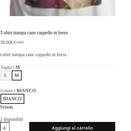
T-shirt stampa cane cappello m brera
39,00
€
45,00
€
Il
Il
prezzo
prezzo
t-shirt stampa cane cappello m brera
originale
attuale
era:
è:
45,00€.
39,00€.
: M
Taglia
L
M
: BIANCO
Colore
BIANCO
Svuota
2 disponibili
T-
Aggiungi al carrello
shirt