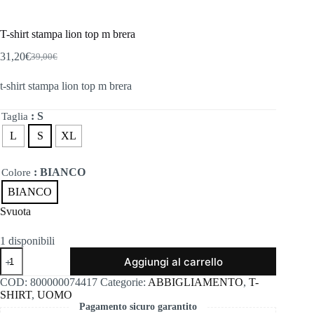
T-shirt stampa lion top m brera
31,20
€
39,00
€
Il
Il
prezzo
prezzo
t-shirt stampa lion top m brera
originale
attuale
era:
è:
39,00€.
31,20€.
: S
Taglia
L
S
XL
: BIANCO
Colore
BIANCO
Svuota
1 disponibili
T-
Aggiungi al carrello
shirt
stampa
COD:
800000074417
Categorie:
ABBIGLIAMENTO
,
T-
lion
SHIRT
,
UOMO
top
Pagamento sicuro garantito
m