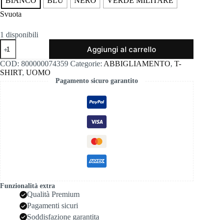
BIANCO
BLU
NERO
VERDE MILITARE
Svuota
1 disponibili
T-
Aggiungi al carrello
shirt
taschino
COD:
800000074359
Categorie:
ABBIGLIAMENTO
,
T-
taglio
SHIRT
,
UOMO
vivo
Pagamento sicuro garantito
censured
3533
quantità
Funzionalità extra
Qualità Premium
Pagamenti sicuri
Soddisfazione garantita