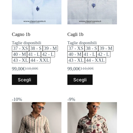
nella
nella
pagina
pagina
del
del
prodotto
prodotto
Cagno 1b
Cagli 1b
Taglie disponibili
Taglie disponibili
37 - XS
38 - S
39 - M
37 - XS
38 - S
39 - M
40 - M
41 - L
42 - L
40 - M
41 - L
42 - L
43 - XL
44 - XXL
43 - XL
44 - XXL
99,00
€
99,00
€
110,00
€
110,00
€
Il
Il
Il
Il
prezzo
prezzo
prezzo
prezzo
Questo
Questo
Scegli
Scegli
originale
attuale
originale
attuale
prodotto
prodotto
era:
è:
era:
è:
ha
ha
110,00€.
99,00€.
110,00€.
99,00€.
più
più
varianti.
varianti.
-10%
-9%
Le
Le
opzioni
opzioni
possono
possono
essere
essere
scelte
scelte
nella
nella