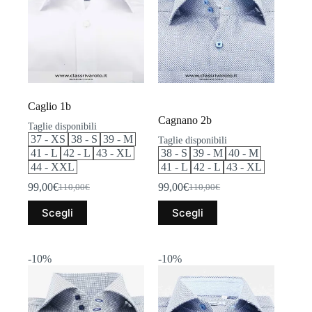
Caglio 1b
Cagnano 2b
Taglie disponibili
37 - XS
38 - S
39 - M
Taglie disponibili
41 - L
42 - L
43 - XL
38 - S
39 - M
40 - M
44 - XXL
41 - L
42 - L
43 - XL
99,00
€
99,00
€
110,00
€
110,00
€
Il
Il
Il
Il
prezzo
prezzo
prezzo
prezzo
Questo
Questo
Scegli
Scegli
originale
attuale
originale
attuale
prodotto
prodotto
era:
è:
era:
è:
ha
ha
110,00€.
99,00€.
110,00€.
99,00€.
più
più
varianti.
varianti.
-10%
-10%
Le
Le
opzioni
opzioni
possono
possono
essere
essere