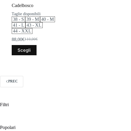
Cadelbosco
Taglie disponibili
38 - S
39 - M
40 - M
41 - L
43 - XL
44 - XXL
88,00
€
110,00
€
Il
Il
prezzo
prezzo
Questo
Scegli
originale
attuale
prodotto
era:
è:
ha
110,00€.
88,00€.
più
varianti.
Le
opzioni
PREC
possono
essere
scelte
nella
Filtri
pagina
del
prodotto
Popolari