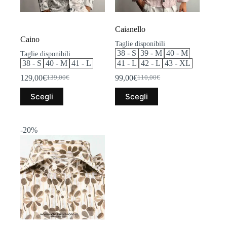
prodotto
prodotto
Caianello
Caino
Taglie disponibili
38 - S
39 - M
40 - M
Taglie disponibili
38 - S
40 - M
41 - L
41 - L
42 - L
43 - XL
129,00
€
99,00
€
139,00
€
110,00
€
Il
Il
Il
Il
prezzo
prezzo
prezzo
prezzo
Questo
Questo
Scegli
Scegli
originale
attuale
originale
attuale
prodotto
prodotto
era:
è:
era:
è:
ha
ha
139,00€.
129,00€.
110,00€.
99,00€.
più
più
varianti.
varianti.
-20%
Le
Le
opzioni
opzioni
possono
possono
essere
essere
scelte
scelte
nella
nella
pagina
pagina
del
del
prodotto
prodotto