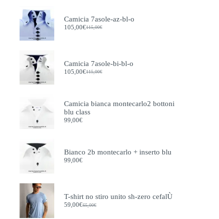
Camicia 7asole-az-bl-o
105,00
€
115,00
€
Il
Il
prezzo
prezzo
originale
attuale
era:
è:
115,00€.
105,00€.
Camicia 7asole-bi-bl-o
105,00
€
115,00
€
Il
Il
prezzo
prezzo
originale
attuale
era:
è:
Camicia bianca montecarlo2 bottoni
115,00€.
105,00€.
blu class
99,00
€
Bianco 2b montecarlo + inserto blu
99,00
€
T-shirt no stiro unito sh-zero cefalÙ
59,00
€
65,00
€
Il
Il
prezzo
prezzo