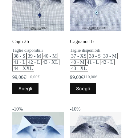
scelte
scelte
nella
nella
pagina
pagina
del
del
prodotto
prodotto
Cagli 2b
Cagnano 1b
Taglie disponibili
Taglie disponibili
38 - S
39 - M
40 - M
37 - XS
38 - S
39 - M
41 - L
42 - L
43 - XL
40 - M
41 - L
42 - L
44 - XXL
43 - XL
99,00
€
99,00
€
110,00
€
110,00
€
Il
Il
Il
Il
prezzo
prezzo
prezzo
prezzo
Questo
Questo
Scegli
Scegli
originale
attuale
originale
attuale
prodotto
prodotto
era:
è:
era:
è:
ha
ha
110,00€.
99,00€.
110,00€.
99,00€.
più
più
varianti.
varianti.
-10%
-10%
Le
Le
opzioni
opzioni
possono
possono
essere
essere
scelte
scelte