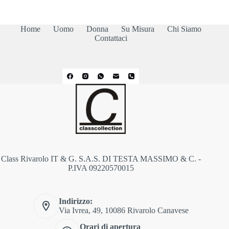
originale
attuale
era:
è:
65,00€.
59,00€.
Home
Uomo
Donna
Su Misura
Chi Siamo
Contattaci
Class Rivarolo IT & G. S.A.S. DI TESTA MASSIMO & C. -
P.IVA 09220570015
Indirizzo:
Via Ivrea, 49, 10086 Rivarolo Canavese
Orari di apertura