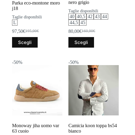
nero grigio
Parka eco-montone moro
j18
Taglie disponibili
40
40,5
42
43
44
Taglie disponibili
L
44,5
45
97,50
€
80,00
€
195,00
€
160,00
€
Il
Il
Il
Il
prezzo
prezzo
prezzo
prezzo
Questo
Questo
Scegli
Scegli
originale
attuale
originale
attuale
prodotto
prodotto
era:
è:
era:
è:
ha
ha
195,00€.
97,50€.
160,00€.
80,00€.
più
più
varianti.
varianti.
-50%
-50%
Le
Le
opzioni
opzioni
possono
possono
essere
essere
scelte
scelte
nella
nella
pagina
pagina
del
del
prodotto
prodotto
Monoway jiha uomo var
Camicia koon toppa bs54
63 cuoio
bianco