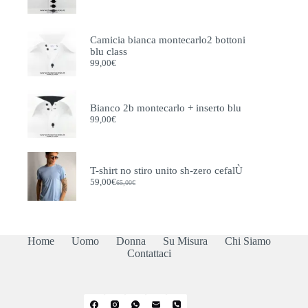
prezzo
prezzo
originale
attuale
era:
è:
Camicia bianca montecarlo2 bottoni
115,00€.
105,00€.
blu class
99,00
€
Bianco 2b montecarlo + inserto blu
99,00
€
T-shirt no stiro unito sh-zero cefalÙ
59,00
€
65,00
€
Il
Il
prezzo
prezzo
originale
attuale
era:
è:
65,00€.
59,00€.
Home
Uomo
Donna
Su Misura
Chi Siamo
Contattaci