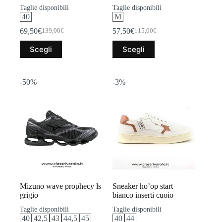
Taglie disponibili
Taglie disponibili
40
M
69,50
€
57,50
€
139,00
€
115,00
€
Il
Il
Il
Il
prezzo
prezzo
prezzo
prezzo
Questo
Questo
Scegli
Scegli
originale
attuale
originale
attuale
prodotto
prodotto
era:
è:
era:
è:
ha
ha
139,00€.
69,50€.
115,00€.
57,50€.
più
più
varianti.
varianti.
-50%
-3%
Le
Le
opzioni
opzioni
possono
possono
essere
essere
scelte
scelte
nella
nella
pagina
pagina
del
del
prodotto
prodotto
Mizuno wave prophecy ls
Sneaker ho’op start
grigio
bianco inserti cuoio
Taglie disponibili
Taglie disponibili
40
42,5
43
44,5
45
40
44