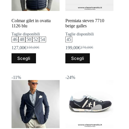
del
del
prodotto
prodotto
Colmar gilet in ovatta
Premiata steven 7710
1126 blu
beige galles
Taglie disponibili
Taglie disponibili
46
48
50
52
54
45
127,00
€
199,00
€
159,00
€
270,00
€
Il
Il
Il
Il
prezzo
prezzo
prezzo
prezzo
Questo
Questo
Scegli
Scegli
originale
attuale
originale
attuale
prodotto
prodotto
era:
è:
era:
è:
ha
ha
159,00€.
127,00€.
270,00€.
199,00€.
più
più
varianti.
varianti.
-11%
-24%
Le
Le
opzioni
opzioni
possono
possono
essere
essere
scelte
scelte
nella
nella
pagina
pagina
del
del
prodotto
prodotto