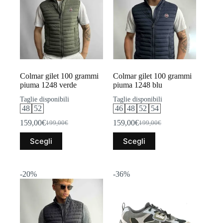
Colmar gilet 100 grammi
Colmar gilet 100 grammi
piuma 1248 verde
piuma 1248 blu
Taglie disponibili
Taglie disponibili
48
52
46
48
52
54
159,00
€
159,00
€
199,00
€
199,00
€
Il
Il
Il
Il
prezzo
prezzo
prezzo
prezzo
Questo
Questo
Scegli
Scegli
originale
attuale
originale
attuale
prodotto
prodotto
era:
è:
era:
è:
ha
ha
199,00€.
159,00€.
199,00€.
159,00€.
più
più
varianti.
varianti.
-20%
-36%
Le
Le
opzioni
opzioni
possono
possono
essere
essere
scelte
scelte