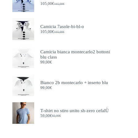
prodotto
105,00
€
115,00
€
Il
Il
prezzo
prezzo
originale
attuale
era:
è:
115,00€.
105,00€.
Camicia 7asole-bi-bl-o
105,00
€
115,00
€
Il
Il
prezzo
prezzo
originale
attuale
era:
è:
Camicia bianca montecarlo2 bottoni
115,00€.
105,00€.
blu class
99,00
€
Bianco 2b montecarlo + inserto blu
99,00
€
T-shirt no stiro unito sh-zero cefalÙ
59,00
€
65,00
€
Il
Il
prezzo
prezzo
originale
attuale
era:
è:
65,00€.
59,00€.