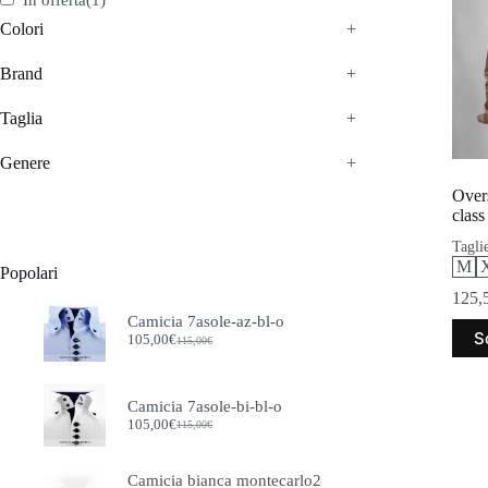
In offerta
(1)
Colori
+
Brand
+
Taglia
+
Genere
+
Overs
class
Taglie
M
Popolari
125,
Camicia 7asole-az-bl-o
Ques
S
105,00
€
115,00
€
prodo
Il
Il
prezzo
prezzo
ha
originale
attuale
più
era:
è:
varian
Camicia 7asole-bi-bl-o
115,00€.
105,00€.
105,00
€
Le
115,00
€
Il
Il
opzio
prezzo
prezzo
poss
originale
attuale
Camicia bianca montecarlo2
esser
era:
è: