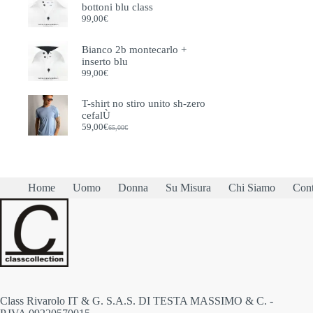
bottoni blu class
115,00€.
105,00€.
scelt
99,00
€
nella
pagi
del
Bianco 2b montecarlo +
prodo
inserto blu
99,00
€
T-shirt no stiro unito sh-zero
cefalÙ
59,00
€
65,00
€
Il
Il
prezzo
prezzo
originale
attuale
era:
è:
65,00€.
59,00€.
Home
Uomo
Donna
Su Misura
Chi Siamo
Cont
Class Rivarolo IT & G. S.A.S. DI TESTA MASSIMO & C. -