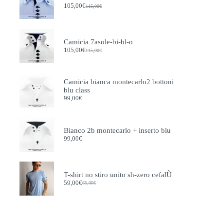
prodotto
105,00
€
115,00
€
Il
Il
prezzo
prezzo
originale
attuale
era:
è:
115,00€.
105,00€.
Camicia 7asole-bi-bl-o
105,00
€
115,00
€
Il
Il
prezzo
prezzo
originale
attuale
era:
è:
Camicia bianca montecarlo2 bottoni
115,00€.
105,00€.
blu class
99,00
€
Bianco 2b montecarlo + inserto blu
99,00
€
T-shirt no stiro unito sh-zero cefalÙ
59,00
€
65,00
€
Il
Il
prezzo
prezzo
originale
attuale
era:
è:
65,00€.
59,00€.