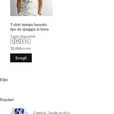
T-shirt stampa bassotto
tipo da spiaggia m brera
Taglie disponibili
S
M
XXL
39,00
€
45,00
€
Il
Il
prezzo
prezzo
Questo
Scegli
originale
attuale
prodotto
era:
è:
ha
45,00€.
39,00€.
più
varianti.
Le
Filtri
opzioni
possono
essere
scelte
Popolari
nella
pagina
del
Camicia 7asole-az-bl-o