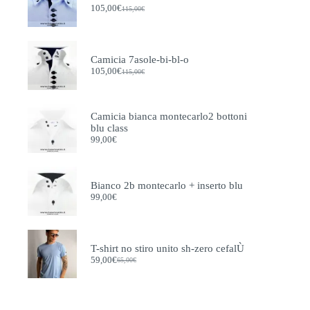
prodotto
105,00
€
115,00
€
Il
Il
prezzo
prezzo
originale
attuale
era:
è:
115,00€.
105,00€.
Camicia 7asole-bi-bl-o
105,00
€
115,00
€
Il
Il
prezzo
prezzo
originale
attuale
era:
è:
Camicia bianca montecarlo2 bottoni
115,00€.
105,00€.
blu class
99,00
€
Bianco 2b montecarlo + inserto blu
99,00
€
T-shirt no stiro unito sh-zero cefalÙ
59,00
€
65,00
€
Il
Il
prezzo
prezzo
originale
attuale
era:
è:
65,00€.
59,00€.