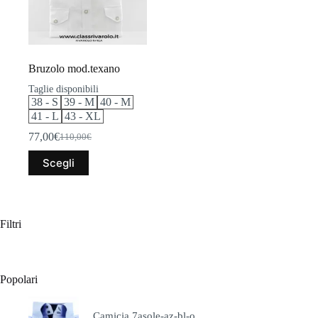
Bruzolo mod.texano
Taglie disponibili
38 - S
39 - M
40 - M
41 - L
43 - XL
77,00
€
110,00
€
Il
Il
prezzo
prezzo
Questo
Scegli
originale
attuale
prodotto
era:
è:
ha
110,00€.
77,00€.
più
varianti.
Le
Filtri
opzioni
possono
essere
scelte
Popolari
nella
pagina
del
Camicia 7asole-az-bl-o