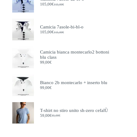
prodotto
105,00
€
115,00
€
Il
Il
prezzo
prezzo
originale
attuale
era:
è:
115,00€.
105,00€.
Camicia 7asole-bi-bl-o
105,00
€
115,00
€
Il
Il
prezzo
prezzo
originale
attuale
era:
è:
Camicia bianca montecarlo2 bottoni
115,00€.
105,00€.
blu class
99,00
€
Bianco 2b montecarlo + inserto blu
99,00
€
T-shirt no stiro unito sh-zero cefalÙ
59,00
€
65,00
€
Il
Il
prezzo
prezzo
originale
attuale
era:
è:
65,00€.
59,00€.