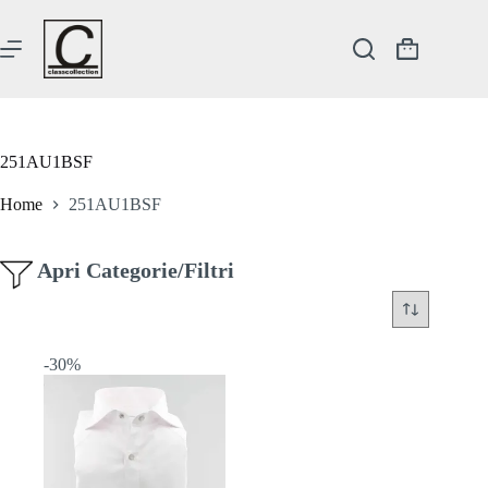
Salta
al
contenuto
Carrello
251AU1BSF
Home
251AU1BSF
Apri Categorie/Filtri
-30%