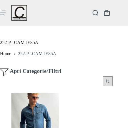
Salta
al
contenuto
Carrello
252-PJ-CAM JE85A
Home
252-PJ-CAM JE85A
Apri Categorie/Filtri