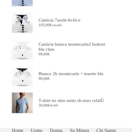
Il
Il
prezzo
prezzo
originale
attuale
era:
è:
115,00€.
105,00€.
Camicia 7asole-bi-bl-o
105,00
€
115,00
€
Il
Il
prezzo
prezzo
originale
attuale
era:
è:
Camicia bianca montecarlo2 bottoni
115,00€.
105,00€.
blu class
99,00
€
Bianco 2b montecarlo + inserto blu
99,00
€
T-shirt no stiro unito sh-zero cefalÙ
59,00
€
65,00
€
Il
Il
prezzo
prezzo
originale
attuale
era:
è:
65,00€.
59,00€.
Home
Uomo
Donna
Su Misura
Chi Siamo