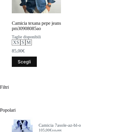
Camicia texana pepe jeans
pm30908085ao
Taglie disponibili
XS
S
M
85,00
€
Questo
Scegli
prodotto
ha
più
varianti.
Le
Filtri
opzioni
possono
essere
scelte
Popolari
nella
pagina
del
Camicia 7asole-az-bl-o
prodotto
105,00
€
115,00
€