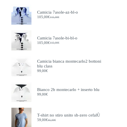
Camicia 7asole-az-bl-o
105,00
€
115,00
€
Il
Il
prezzo
prezzo
originale
attuale
era:
è:
115,00€.
105,00€.
Camicia 7asole-bi-bl-o
105,00
€
115,00
€
Il
Il
prezzo
prezzo
originale
attuale
era:
è:
Camicia bianca montecarlo2 bottoni
115,00€.
105,00€.
blu class
99,00
€
Bianco 2b montecarlo + inserto blu
99,00
€
T-shirt no stiro unito sh-zero cefalÙ
59,00
€
65,00
€
Il
Il
prezzo
prezzo