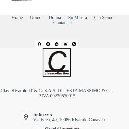
originale
attuale
era:
è:
65,00€.
59,00€.
Home
Uomo
Donna
Su Misura
Chi Siamo
Contattaci
Class Rivarolo IT & G. S.A.S. DI TESTA MASSIMO & C. -
P.IVA 09220570015
Indirizzo:
Via Ivrea, 49, 10086 Rivarolo Canavese
Orari di apertura