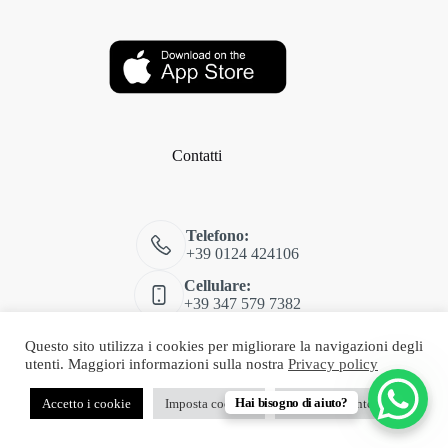
Contatti
Telefono:
+39 0124 424106
Cellulare:
+39 347 579 7382
Email:
Questo sito utilizza i cookies per migliorare la navigazioni degli
shop@classitalia.it
utenti. Maggiori informazioni sulla nostra
Privacy policy
Copyright © 2026 Class Rivarolo - Web Powered by
Dylog
Italia S.p.A.
Hai bisogno di aiuto?
Accetto i cookie
Imposta cookies
Non acconsento