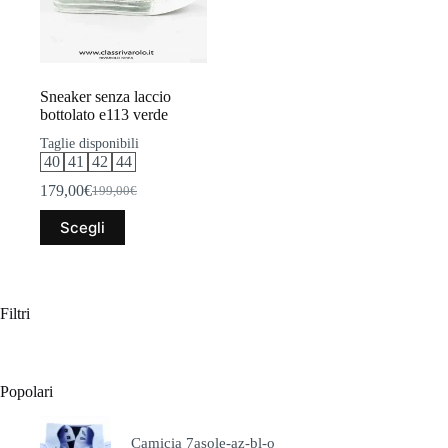
Sneaker senza laccio
bottolato e113 verde
Taglie disponibili
40
41
42
44
179,00
€
199,00
€
Il
Il
prezzo
prezzo
Questo
Scegli
originale
attuale
prodotto
era:
è:
ha
199,00€.
179,00€.
più
varianti.
Le
Filtri
opzioni
possono
essere
scelte
Popolari
nella
pagina
del
Camicia 7asole-az-bl-o