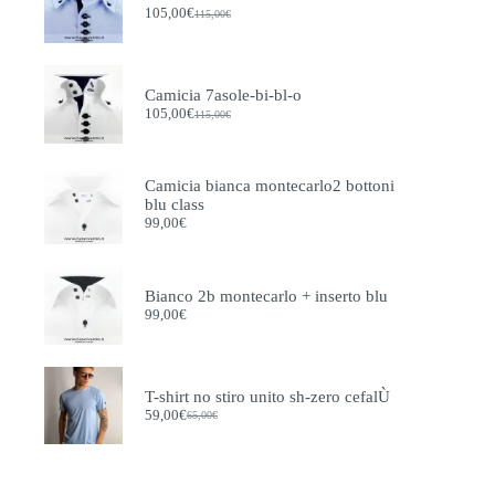
prodotto
105,00
€
115,00
€
Il
Il
prezzo
prezzo
originale
attuale
era:
è:
115,00€.
105,00€.
Camicia 7asole-bi-bl-o
105,00
€
115,00
€
Il
Il
prezzo
prezzo
originale
attuale
era:
è:
Camicia bianca montecarlo2 bottoni
115,00€.
105,00€.
blu class
99,00
€
Bianco 2b montecarlo + inserto blu
99,00
€
T-shirt no stiro unito sh-zero cefalÙ
59,00
€
65,00
€
Il
Il
prezzo
prezzo
originale
attuale
era:
è:
65,00€.
59,00€.