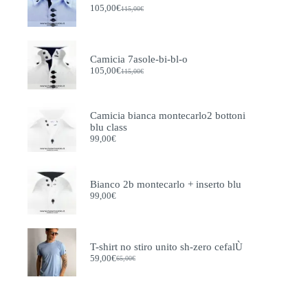
prodotto
105,00
€
115,00
€
Il
Il
prezzo
prezzo
originale
attuale
era:
è:
115,00€.
105,00€.
Camicia 7asole-bi-bl-o
105,00
€
115,00
€
Il
Il
prezzo
prezzo
originale
attuale
era:
è:
Camicia bianca montecarlo2 bottoni
115,00€.
105,00€.
blu class
99,00
€
Bianco 2b montecarlo + inserto blu
99,00
€
T-shirt no stiro unito sh-zero cefalÙ
59,00
€
65,00
€
Il
Il
prezzo
prezzo
originale
attuale
era:
è:
65,00€.
59,00€.