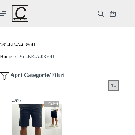
Salta
al
contenuto
Carrello
261-BR-A-0350U
Home
261-BR-A-0350U
Apri Categorie/Filtri
-20%
+ Colori