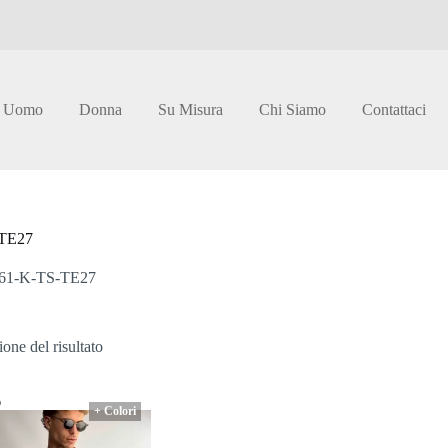
Uomo
Donna
Su Misura
Chi Siamo
Contattaci
-TE27
61-K-TS-TE27
one del risultato
%
+ Colori