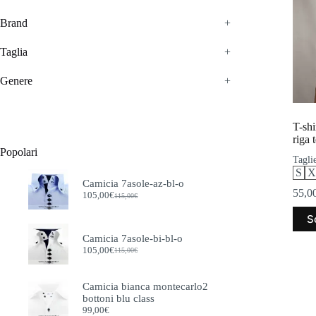
Brand
+
Taglia
+
Genere
+
T-shi
riga 
Popolari
Taglie
S
X
Camicia 7asole-az-bl-o
55,0
105,00
€
115,00
€
Il
Il
prezzo
prezzo
Ques
S
originale
attuale
prodo
era:
è:
ha
Camicia 7asole-bi-bl-o
115,00€.
105,00€.
più
105,00
€
115,00
€
Il
Il
varian
prezzo
prezzo
Le
originale
attuale
Camicia bianca montecarlo2
opzio
era:
è:
bottoni blu class
115,00€.
105,00€.
poss
99,00
€
esser