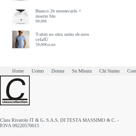
scelt
nella
Bianco 2b montecarlo +
pagi
inserto blu
del
99,00
€
prodo
T-shirt no stiro unito sh-zero
cefalÙ
59,00
€
65,00
€
Il
Il
prezzo
prezzo
originale
attuale
era:
è:
65,00€.
59,00€.
Home
Uomo
Donna
Su Misura
Chi Siamo
Cont
Class Rivarolo IT & G. S.A.S. DI TESTA MASSIMO & C. -
P.IVA 09220570015