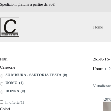
Salta
Spedizioni gratuite a partire da 80€
al
contenuto
Home
Filtri
261-K-TS
Categorie
Home
2
SU MISURA - SARTORIA TESTA
(0)
UOMO
(1)
Visualizzazi
DONNA
(0)
-20
In offerta
(1)
Colori
+