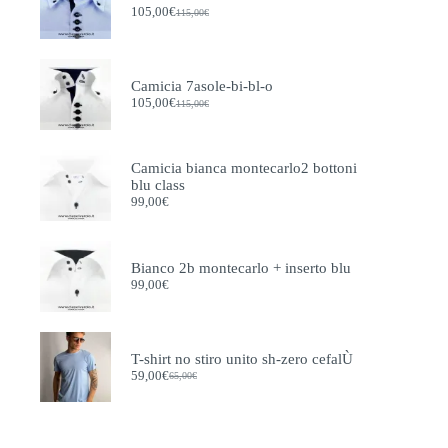
prodotto
105,00
€
115,00
€
Il
Il
prezzo
prezzo
originale
attuale
era:
è:
115,00€.
105,00€.
Camicia 7asole-bi-bl-o
105,00
€
115,00
€
Il
Il
prezzo
prezzo
originale
attuale
era:
è:
Camicia bianca montecarlo2 bottoni
115,00€.
105,00€.
blu class
99,00
€
Bianco 2b montecarlo + inserto blu
99,00
€
T-shirt no stiro unito sh-zero cefalÙ
59,00
€
65,00
€
Il
Il
prezzo
prezzo
originale
attuale
era:
è:
65,00€.
59,00€.