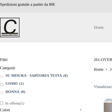
Salta
Spedizioni gratuite a partire da 80€
al
contenuto
Home
Filtri
261-OVE
Categorie
Home
2
SU MISURA - SARTORIA TESTA
(0)
UOMO
(1)
Visualizzazi
DONNA
(0)
-20
In offerta
(1)
Colori
+