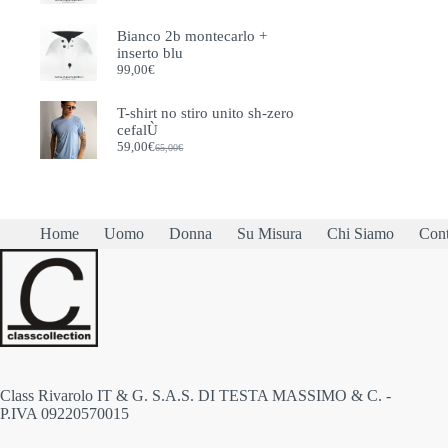
scelt
nella
Bianco 2b montecarlo +
pagi
inserto blu
del
99,00
€
prodo
T-shirt no stiro unito sh-zero
cefalÙ
59,00
€
65,00
€
Il
Il
prezzo
prezzo
originale
attuale
era:
è:
65,00€.
59,00€.
Home
Uomo
Donna
Su Misura
Chi Siamo
Cont
Class Rivarolo IT & G. S.A.S. DI TESTA MASSIMO & C. -
P.IVA 09220570015