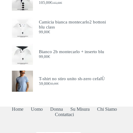
105,00
€
115,00
€
Il
Il
prezzo
prezzo
originale
attuale
era:
è:
Camicia bianca montecarlo2 bottoni
115,00€.
105,00€.
blu class
99,00
€
Bianco 2b montecarlo + inserto blu
99,00
€
T-shirt no stiro unito sh-zero cefalÙ
59,00
€
65,00
€
Il
Il
prezzo
prezzo
originale
attuale
era:
è:
65,00€.
59,00€.
Home
Uomo
Donna
Su Misura
Chi Siamo
Contattaci