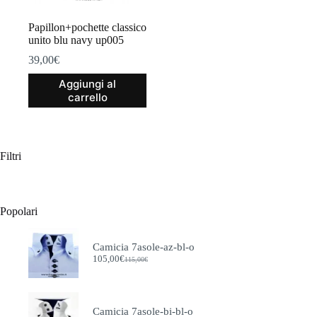
prodotto
Papillon+pochette classico
unito blu navy up005
39,00
€
Aggiungi al
carrello
Filtri
Popolari
Camicia 7asole-az-bl-o
105,00
€
115,00
€
Il
Il
prezzo
prezzo
originale
attuale
era:
è:
115,00€.
105,00€.
Camicia 7asole-bi-bl-o