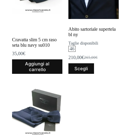
Abito sartoriale supertela
bl ny
Cravatta slim 5 cm raso
Taglie disponibili
seta blu navy su010
46
35,00
€
210,00
€
265,00
€
Il
Il
Aggiungi al
prezzo
prezzo
Questo
Scegli
carrello
originale
attuale
prodotto
era:
è:
ha
265,00€.
210,00€.
più
varianti.
Le
opzioni
possono
essere
scelte
nella
pagina
del