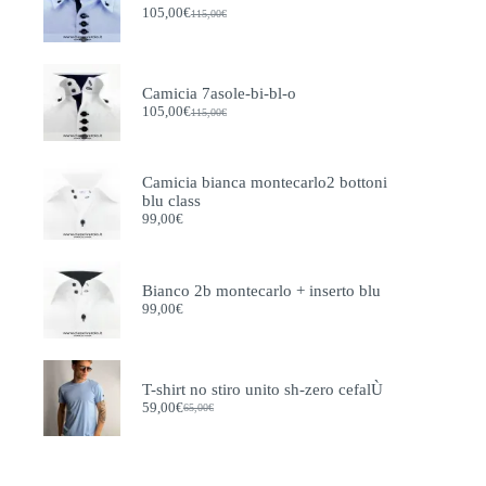
prodotto
105,00
€
115,00
€
Il
Il
prezzo
prezzo
originale
attuale
era:
è:
115,00€.
105,00€.
Camicia 7asole-bi-bl-o
105,00
€
115,00
€
Il
Il
prezzo
prezzo
originale
attuale
era:
è:
Camicia bianca montecarlo2 bottoni
115,00€.
105,00€.
blu class
99,00
€
Bianco 2b montecarlo + inserto blu
99,00
€
T-shirt no stiro unito sh-zero cefalÙ
59,00
€
65,00
€
Il
Il
prezzo
prezzo
originale
attuale
era:
è:
65,00€.
59,00€.