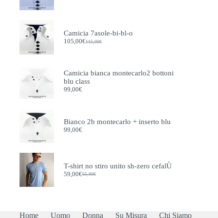
Il
Il
prezzo
prezzo
originale
attuale
era:
è:
115,00€.
105,00€.
Camicia 7asole-bi-bl-o
105,00
€
115,00
€
Il
Il
prezzo
prezzo
originale
attuale
era:
è:
Camicia bianca montecarlo2 bottoni
115,00€.
105,00€.
blu class
99,00
€
Bianco 2b montecarlo + inserto blu
99,00
€
T-shirt no stiro unito sh-zero cefalÙ
59,00
€
65,00
€
Il
Il
prezzo
prezzo
originale
attuale
era:
è:
65,00€.
59,00€.
Home
Uomo
Donna
Su Misura
Chi Siamo