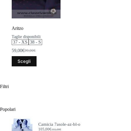
Aritzo
Taglie disponibili
37 - XS
38 - S
59,00
€
99,00
€
Il
Il
prezzo
prezzo
Questo
Scegli
originale
attuale
prodotto
era:
è:
ha
99,00€.
59,00€.
più
varianti.
Le
Filtri
opzioni
possono
essere
scelte
Popolari
nella
pagina
del
Camicia 7asole-az-bl-o
prodotto
105,00
€
115,00
€